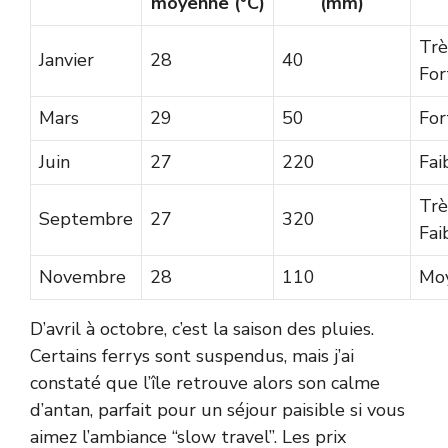
moyenne (°C)
(mm)
Trè
Janvier
28
40
For
Mars
29
50
For
Juin
27
220
Fai
Trè
Septembre
27
320
Fai
Novembre
28
110
Mo
D’avril à octobre, c’est la saison des pluies.
Certains ferrys sont suspendus, mais j’ai
constaté que l’île retrouve alors son calme
d’antan, parfait pour un séjour paisible si vous
aimez l’ambiance “slow travel”. Les prix