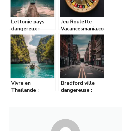
Lettonie pays
Jeu Roulette
dangereux :
Vacancesmania.co
sécurité, risques
m : Guide et
et conseils pour
Astuces pour
les voyageurs
Gagner en Ligne
Vivre en
Bradford ville
Thaïlande :
dangereuse :
avantages et
réalité ou
inconvénients
exagération de sa
pour s’expatrier
réputation ?