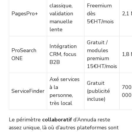
classique,
Freemium
PagesPro+
validation
dès
2,1
manuelle
5€HT/mois
lente
Gratuit /
Intégration
ProSearch
modules
CRM, focus
1,8
ONE
premium
B2B
15€HT/mois
Axé services
Gratuit
à la
700
ServiceFinder
(publicité
personne,
000
incluse)
très local
Le périmètre
collaboratif
d’Annuda reste
assez unique, là où d’autres plateformes sont