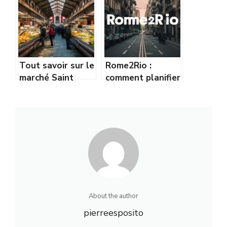
simplement
marché italien
Tout savoir sur le
Rome2Rio :
marché Saint
comment planifier
Remo : horaires,
facilement tous
accès et conseils
vos trajets et
pratiques
déplacements
About the author
pierreesposito