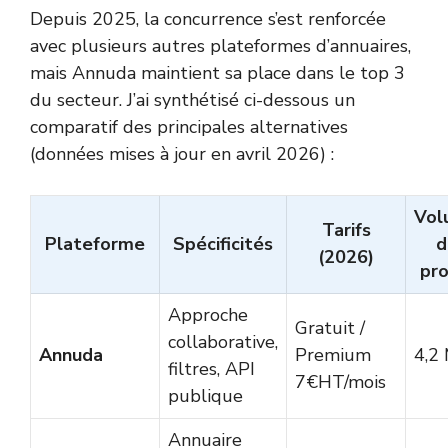
Depuis 2025, la concurrence s’est renforcée
avec plusieurs autres plateformes d’annuaires,
mais Annuda maintient sa place dans le top 3
du secteur. J’ai synthétisé ci-dessous un
comparatif des principales alternatives
(données mises à jour en avril 2026) :
Vol
Tarifs
Plateforme
Spécificités
d
(2026)
pro
Approche
Gratuit /
collaborative,
Annuda
Premium
4,2
filtres, API
7€HT/mois
publique
Annuaire