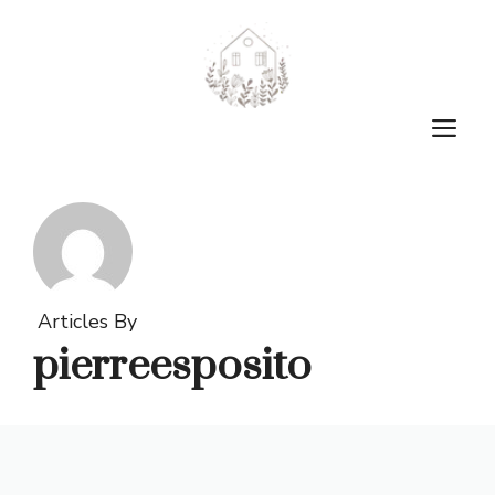
Aller
au
contenu
M
Articles By
pierreesposito